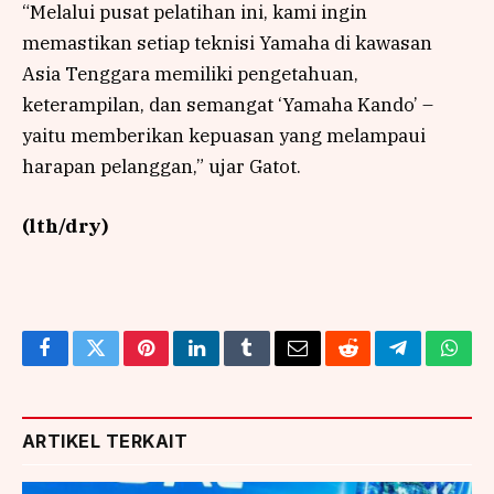
“Melalui pusat pelatihan ini, kami ingin
memastikan setiap teknisi Yamaha di kawasan
Asia Tenggara memiliki pengetahuan,
keterampilan, dan semangat ‘Yamaha Kando’ –
yaitu memberikan kepuasan yang melampaui
harapan pelanggan,” ujar Gatot.
(lth/dry)
Facebook
Twitter
Pinterest
LinkedIn
Tumblr
Email
Reddit
Telegram
What
ARTIKEL TERKAIT