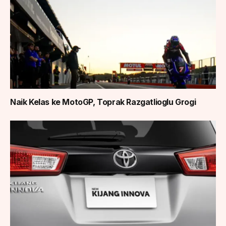
Naik Kelas ke MotoGP, Toprak Razgatlioglu Grogi