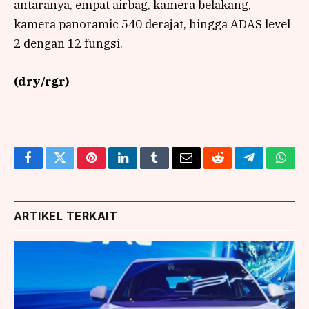
antaranya, empat airbag, kamera belakang,
kamera panoramic 540 derajat, hingga ADAS level
2 dengan 12 fungsi.
(dry/rgr)
Facebook
Twitter
Pinterest
LinkedIn
Tumblr
Email
Reddit
Telegram
What
ARTIKEL TERKAIT