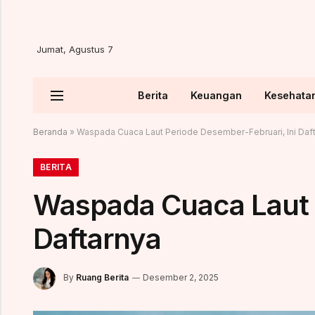
Jumat, Agustus 7
Berita
Keuangan
Kesehata
Beranda
»
Waspada Cuaca Laut Periode Desember-Februari, Ini Daf
BERITA
Waspada Cuaca Laut P
Daftarnya
By
Ruang Berita
Desember 2, 2025