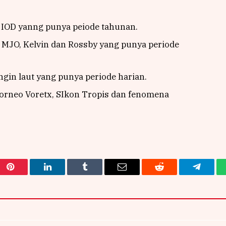
 IOD yanng punya peiode tahunan.
 MJO, Kelvin dan Rossby yang punya periode
gin laut yang punya periode harian.
 Borneo Voretx, SIkon Tropis dan fenomena
Pinterest
LinkedIn
Tumblr
Email
Reddit
Telegra