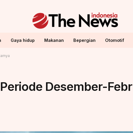
n
Gaya hidup
Makanan
Bepergian
Otomotif
tarnya
eriode Desember-Februa