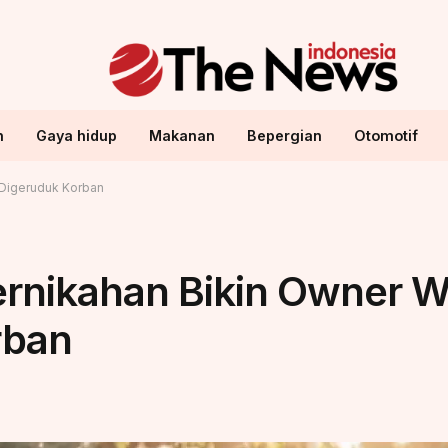
n
Gaya hidup
Makanan
Bepergian
Otomotif
 Digeruduk Korban
ernikahan Bikin Owner W
rban