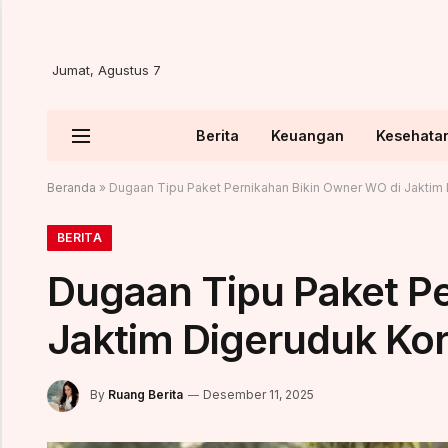
Jumat, Agustus 7
Berita
Keuangan
Kesehata
Beranda
»
Dugaan Tipu Paket Pernikahan Bikin Owner WO di Jaktim
BERITA
Dugaan Tipu Paket P
Jaktim Digeruduk Ko
By
Ruang Berita
Desember 11, 2025