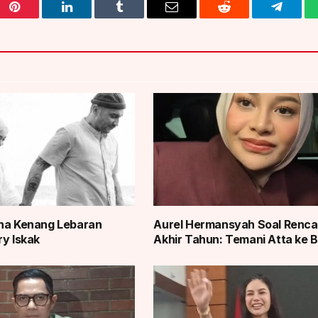
Pinterest
LinkedIn
Tumblr
Email
Reddit
Telegra
sha Kenang Lebaran
Aurel Hermansyah Soal Renc
ry Iskak
Akhir Tahun: Temani Atta ke B