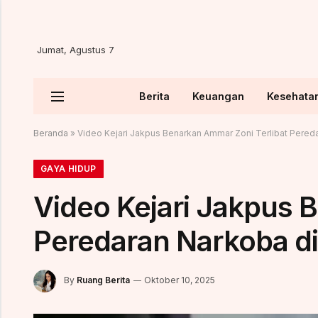
Jumat, Agustus 7
Berita
Keuangan
Kesehata
Beranda
»
Video Kejari Jakpus Benarkan Ammar Zoni Terlibat Pered
GAYA HIDUP
Video Kejari Jakpus 
Peredaran Narkoba di
By
Ruang Berita
Oktober 10, 2025