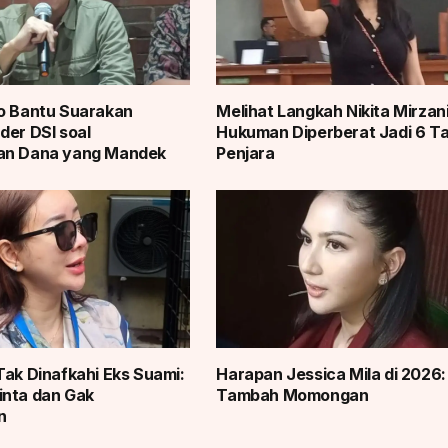
o Bantu Suarakan
Melihat Langkah Nikita Mirzani
der DSI soal
Hukuman Diperberat Jadi 6 T
an Dana yang Mandek
Penjara
Tak Dinafkahi Eks Suami:
Harapan Jessica Mila di 2026: 
inta dan Gak
Tambah Momongan
n