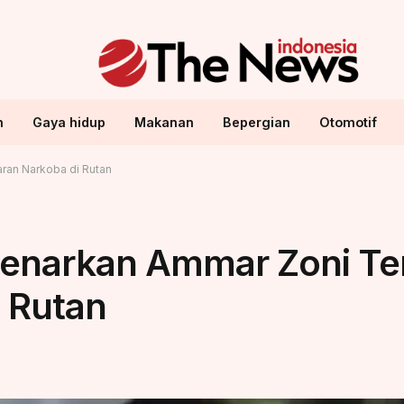
n
Gaya hidup
Makanan
Bepergian
Otomotif
aran Narkoba di Rutan
Benarkan Ammar Zoni Ter
 Rutan