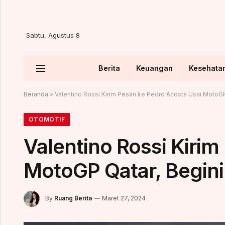
Sabtu, Agustus 8
Berita
Keuangan
Kesehata
Beranda
»
Valentino Rossi Kirim Pesan ke Pedro Acosta Usai MotoGP 
OTOMOTIF
Valentino Rossi Kirim
MotoGP Qatar, Begini 
By
Ruang Berita
Maret 27, 2024