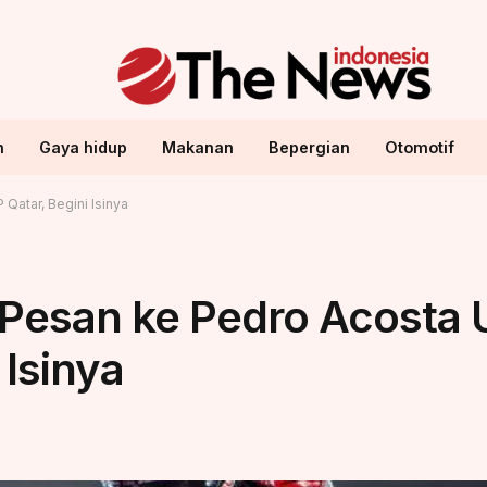
n
Gaya hidup
Makanan
Bepergian
Otomotif
Qatar, Begini Isinya
 Pesan ke Pedro Acosta 
Isinya