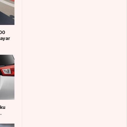
200
Bayar
aku
.