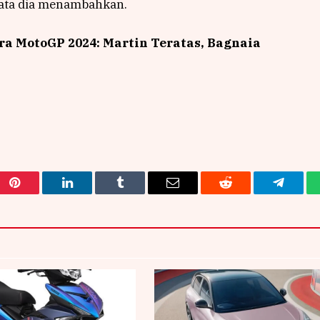
 kata dia menambahkan.
a MotoGP 2024: Martin Teratas, Bagnaia
Pinterest
LinkedIn
Tumblr
Email
Reddit
Telegra