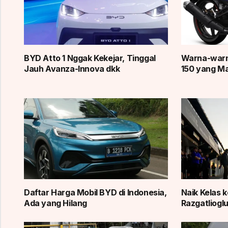
BYD Atto 1 Nggak Kekejar, Tinggal
Warna-warn
Jauh Avanza-Innova dkk
150 yang Ma
Daftar Harga Mobil BYD di Indonesia,
Naik Kelas 
Ada yang Hilang
Razgatlioglu