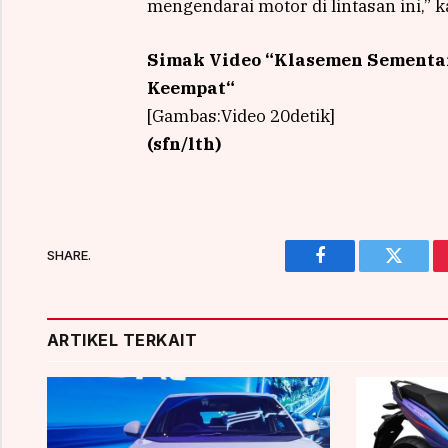
mengendarai motor di lintasan ini,”
Simak Video “
Klasemen Sementar
Keempat
“
[Gambas:Video 20detik]
(sfn/lth)
SHARE.
Facebook
Twitter
ARTIKEL TERKAIT