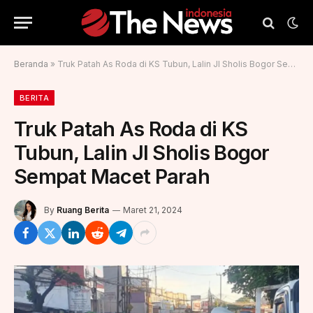
Beranda
»
Truk Patah As Roda di KS Tubun, Lalin Jl Sholis Bogor Sempat Macet Parah
BERITA
Truk Patah As Roda di KS
Tubun, Lalin Jl Sholis Bogor
Sempat Macet Parah
By
Ruang Berita
Maret 21, 2024