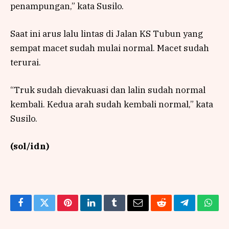
penampungan,” kata Susilo.
Saat ini arus lalu lintas di Jalan KS Tubun yang
sempat macet sudah mulai normal. Macet sudah
terurai.
“Truk sudah dievakuasi dan lalin sudah normal
kembali. Kedua arah sudah kembali normal,” kata
Susilo.
(sol/idn)
Facebook
Twitter
Pinterest
LinkedIn
Tumblr
Email
Reddit
Telegram
What