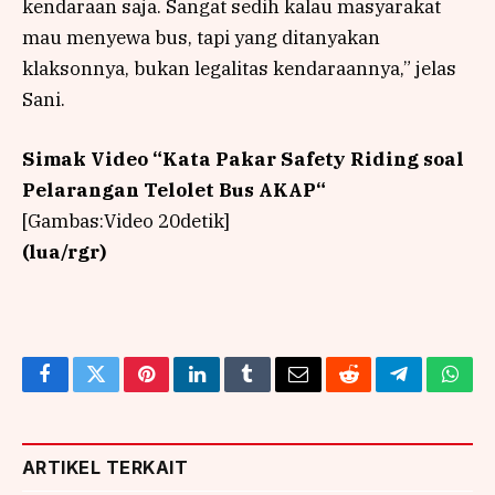
kendaraan saja. Sangat sedih kalau masyarakat
mau menyewa bus, tapi yang ditanyakan
klaksonnya, bukan legalitas kendaraannya,” jelas
Sani.
Simak Video “
Kata Pakar Safety Riding soal
Pelarangan Telolet Bus AKAP
“
[Gambas:Video 20detik]
(lua/rgr)
Facebook
Twitter
Pinterest
LinkedIn
Tumblr
Email
Reddit
Telegram
What
ARTIKEL TERKAIT