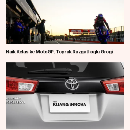
Naik Kelas ke MotoGP, Toprak Razgatlioglu Grogi