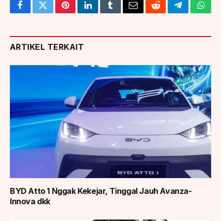
Facebook
Twitter
Pinterest
LinkedIn
Tumblr
Email
Reddit
Telegram
What
ARTIKEL TERKAIT
BYD Atto 1 Nggak Kekejar, Tinggal Jauh Avanza-
Innova dkk