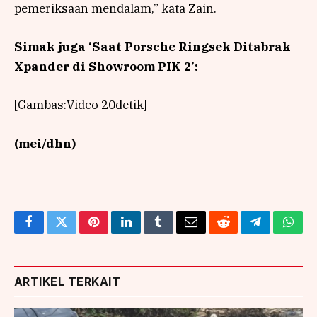
pemeriksaan mendalam,” kata Zain.
Simak juga ‘Saat Porsche Ringsek Ditabrak
Xpander di Showroom PIK 2’:
[Gambas:Video 20detik]
(mei/dhn)
Facebook
Twitter
Pinterest
LinkedIn
Tumblr
Email
Reddit
Telegram
What
ARTIKEL TERKAIT