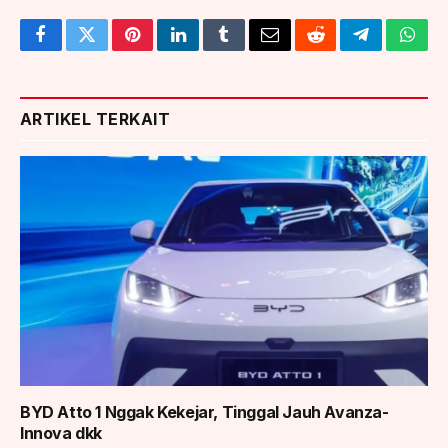
Facebook
Twitter
Pinterest
LinkedIn
Tumblr
Email
Reddit
Telegram
What
ARTIKEL TERKAIT
BYD Atto 1 Nggak Kekejar, Tinggal Jauh Avanza-
Innova dkk