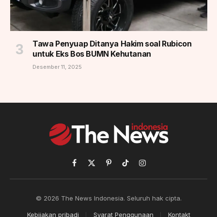
Tawa Penyuap Ditanya Hakim soal Rubicon
untuk Eks Bos BUMN Kehutanan
Desember 11, 2025
Facebook
X
Pinterest
TikTok
Instagram
(Twitter)
© 2026 The News Indonesia. Seluruh hak cipta.
Kebijakan pribadi
Syarat Penggunaan
Kontakt