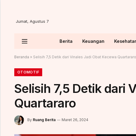
Jumat, Agustus 7
Berita
Keuangan
Kesehata
Beranda
»
Selisih 7,5 Detik dari Vinales Jadi Obat Kecewa Quartarar
OTOMOTIF
Selisih 7,5 Detik dari
Quartararo
By
Ruang Berita
Maret 26, 2024