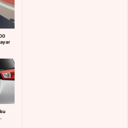
200
Bayar
aku
.