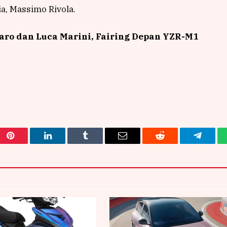
a, Massimo Rivola.
aro dan Luca Marini, Fairing Depan YZR-M1
Pinterest
LinkedIn
Tumblr
Email
Reddit
Telegra