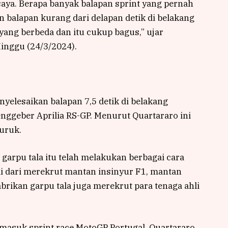
saya. Berapa banyak balapan sprint yang pernah
n balapan kurang dari delapan detik di belakang
ng berbeda dan itu cukup bagus,” ujar
Minggu (24/3/2024).
nyelesaikan balapan 7,5 detik di belakang
ggeber Aprilia RS-GP. Menurut Quartararo ini
puruk.
garpu tala itu telah melakukan berbagai cara
 dari merekrut mantan insinyur F1, mantan
abrikan garpu tala juga merekrut para tenaga ahli
termasuk sprint race MotoGP Portugal. Quartararo