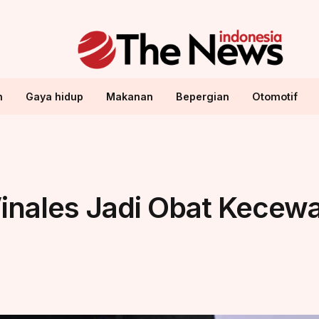
n
Gaya hidup
Makanan
Bepergian
Otomotif
o
 Vinales Jadi Obat Kecew