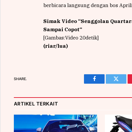
berbicara langsung dengan bos Aprili
Simak Video “
Senggolan Quartar
Sampai Copot
“
[Gambas:Video 20detik]
(riar/lua)
SHARE.
Facebook
Twitter
ARTIKEL TERKAIT