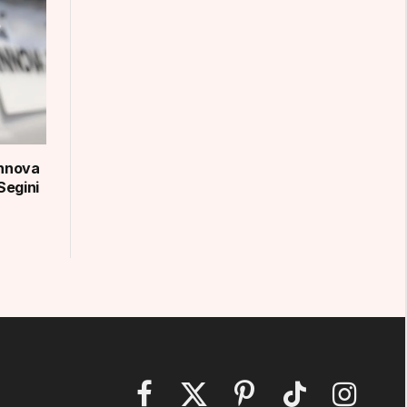
Innova
Segini
Facebook
X
Pinterest
TikTok
Instagram