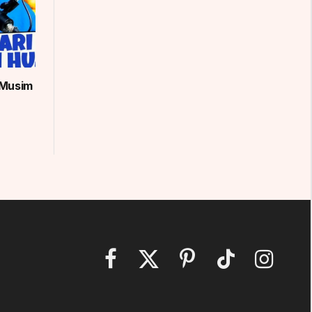
 Musim
Facebook
X
Pinterest
TikTok
Instagram
(Twitter)