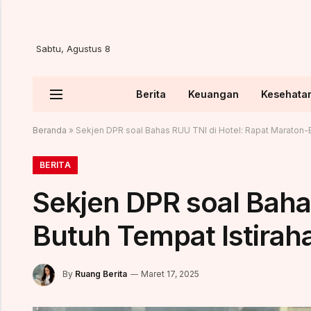
Sabtu, Agustus 8
Berita
Keuangan
Kesehata
Beranda
»
Sekjen DPR soal Bahas RUU TNI di Hotel: Rapat Maraton-B
BERITA
Sekjen DPR soal Baha
Butuh Tempat Istirah
By
Ruang Berita
Maret 17, 2025