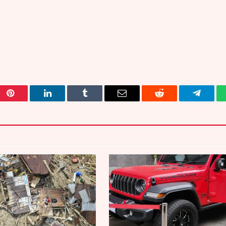
Pinterest
LinkedIn
Tumblr
Email
Reddit
Telegra