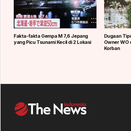
Fakta-fakta Gempa M 7,6 Jepang
Dugaan Tipu
yang Picu Tsunami Kecil di 2 Lokasi
Owner WO d
Korban