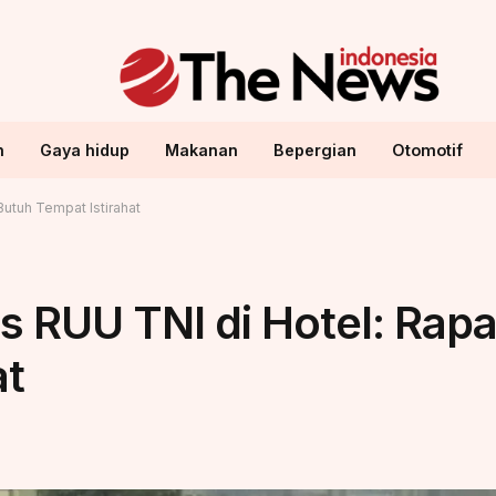
n
Gaya hidup
Makanan
Bepergian
Otomotif
utuh Tempat Istirahat
s RUU TNI di Hotel: Rap
at