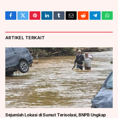
Facebook
Twitter
Pinterest
LinkedIn
Tumblr
Email
Reddit
Telegram
What
ARTIKEL TERKAIT
Sejumlah Lokasi di Sumut Terisolasi, BNPB Ungkap