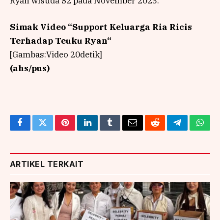
Ryan wisuda S2 pada November 2023.
Simak Video “
Support Keluarga Ria Ricis
Terhadap Teuku Ryan
“
[Gambas:Video 20detik]
(ahs/pus)
Facebook
Twitter
Pinterest
LinkedIn
Tumblr
Email
Reddit
Telegram
What
ARTIKEL TERKAIT