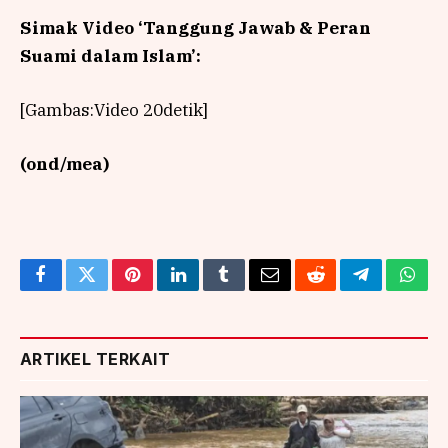
Simak Video ‘Tanggung Jawab & Peran
Suami dalam Islam’:
[Gambas:Video 20detik]
(ond/mea)
Facebook
Twitter
Pinterest
LinkedIn
Tumblr
Email
Reddit
Telegram
What
ARTIKEL TERKAIT