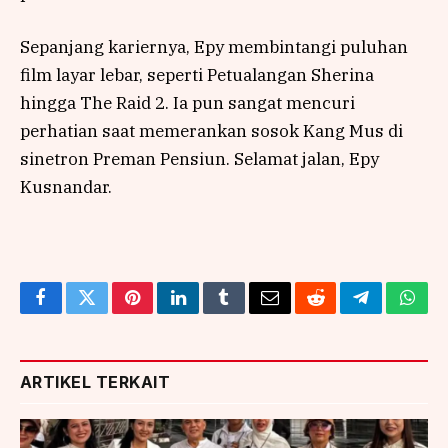
Sepanjang kariernya, Epy membintangi puluhan
film layar lebar, seperti Petualangan Sherina
hingga The Raid 2. Ia pun sangat mencuri
perhatian saat memerankan sosok Kang Mus di
sinetron Preman Pensiun. Selamat jalan, Epy
Kusnandar.
Facebook
Twitter
Pinterest
LinkedIn
Tumblr
Email
Reddit
Telegram
What
ARTIKEL TERKAIT