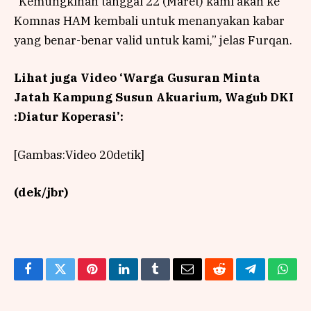
“Kemungkinan tanggal 22 (Maret) kami akan ke
Komnas HAM kembali untuk menanyakan kabar
yang benar-benar valid untuk kami,” jelas Furqan.
Lihat juga Video ‘Warga Gusuran Minta
Jatah Kampung Susun Akuarium, Wagub DKI
:Diatur Koperasi’:
[Gambas:Video 20detik]
(dek/jbr)
Facebook
Twitter
Pinterest
LinkedIn
Tumblr
Email
Reddit
Telegram
What