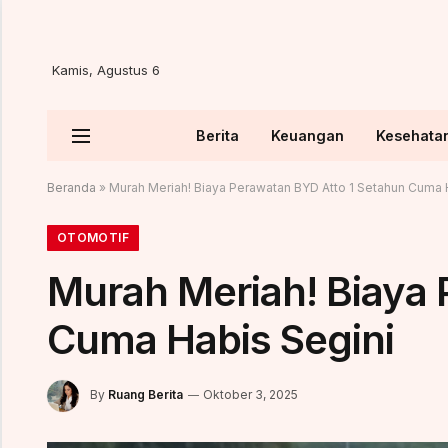
Kamis, Agustus 6
Berita
Keuangan
Kesehata
Beranda
»
Murah Meriah! Biaya Perawatan BYD Atto 1 Setahun Cuma 
OTOMOTIF
Murah Meriah! Biaya 
Cuma Habis Segini
By
Ruang Berita
Oktober 3, 2025