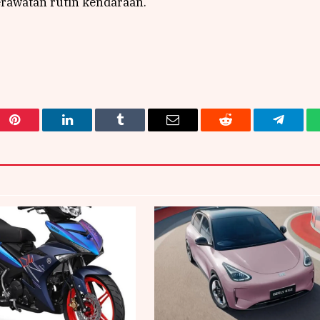
rawatan rutin kendaraan.
Pinterest
LinkedIn
Tumblr
Email
Reddit
Telegra