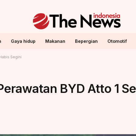
n
Gaya hidup
Makanan
Bepergian
Otomotif
Habis Segini
Perawatan BYD Atto 1 S