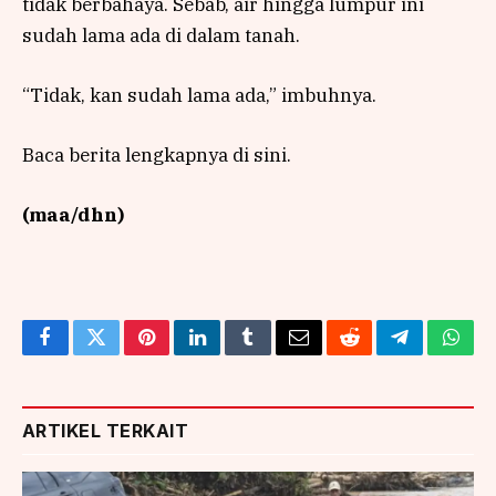
tidak berbahaya. Sebab, air hingga lumpur ini
sudah lama ada di dalam tanah.
“Tidak, kan sudah lama ada,” imbuhnya.
Baca berita lengkapnya di sini.
(maa/dhn)
Facebook
Twitter
Pinterest
LinkedIn
Tumblr
Email
Reddit
Telegram
What
ARTIKEL TERKAIT