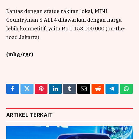
Lantas dengan status rakitan lokal, MINI
Countryman S ALL4 ditawarkan dengan harga
lebih kompetitif, yaitu Rp 1.153.000.000 (on-the-
road Jakarta).
(mhg/rgr)
Facebook
Twitter
Pinterest
LinkedIn
Tumblr
Email
Reddit
Telegram
What
ARTIKEL TERKAIT