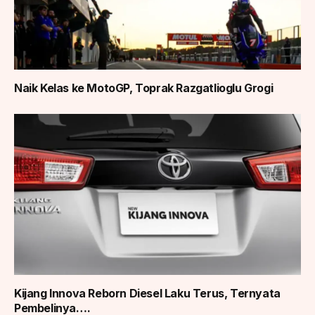
Naik Kelas ke MotoGP, Toprak Razgatlioglu Grogi
Kijang Innova Reborn Diesel Laku Terus, Ternyata
Pembelinya….