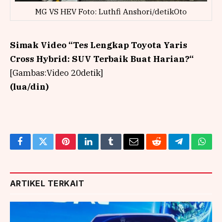
MG VS HEV Foto: Luthfi Anshori/detikOto
Simak Video “
Tes Lengkap Toyota Yaris
Cross Hybrid: SUV Terbaik Buat Harian?
“
[Gambas:Video 20detik]
(lua/din)
Facebook
Twitter
Pinterest
LinkedIn
Tumblr
Email
Reddit
Telegram
What
ARTIKEL TERKAIT