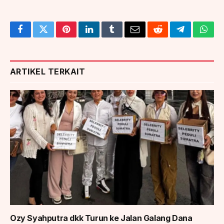
Facebook
Twitter
Pinterest
LinkedIn
Tumblr
Email
Reddit
Telegram
What
ARTIKEL TERKAIT
Ozy Syahputra dkk Turun ke Jalan Galang Dana