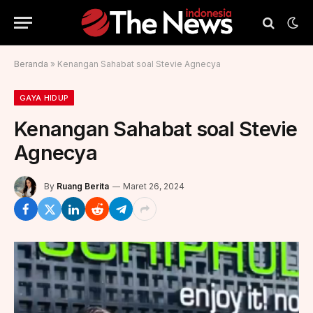
Beranda
»
Kenangan Sahabat soal Stevie Agnecya
GAYA HIDUP
Kenangan Sahabat soal Stevie
Agnecya
By
Ruang Berita
Maret 26, 2024