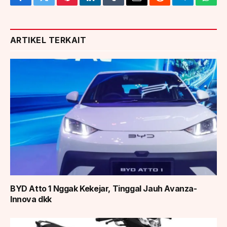
Facebook
Twitter
Pinterest
LinkedIn
Tumblr
Email
Reddit
Telegram
What
ARTIKEL TERKAIT
BYD Atto 1 Nggak Kekejar, Tinggal Jauh Avanza-
Innova dkk