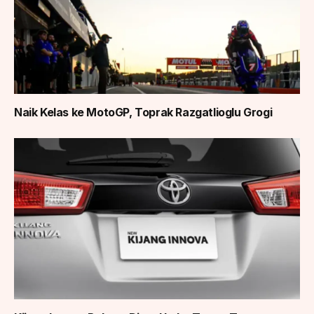
Naik Kelas ke MotoGP, Toprak Razgatlioglu Grogi