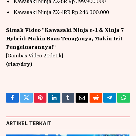
Kawasaki Ninja ZX-6R Rp 399.900.000
Kawasaki Ninja ZX-4RR Rp 246.300.000
Simak Video “
Kawasaki Ninja e-1 & Ninja 7
Hybrid: Makin Buas Tenaganya, Makin Irit
Pengeluarannya!
“
[Gambas:Video 20detik]
(riar/dry)
Facebook
Twitter
Pinterest
LinkedIn
Tumblr
Email
Reddit
Telegram
What
ARTIKEL TERKAIT