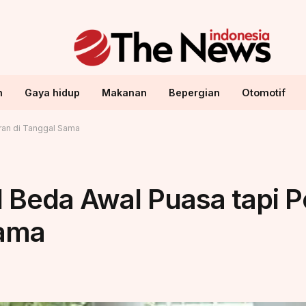
n
Gaya hidup
Makanan
Bepergian
Otomotif
ran di Tanggal Sama
Beda Awal Puasa tapi P
Sama