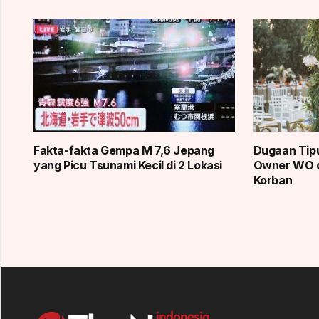
Fakta-fakta Gempa M 7,6 Jepang
Dugaan Tipu
yang Picu Tsunami Kecil di 2 Lokasi
Owner WO d
Korban