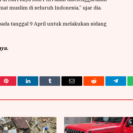
at muslim di seluruh Indonesia,” ujar dia.
i pada tanggal 9 April untuk melakukan sidang
nya.
Pinterest
LinkedIn
Tumblr
Email
Reddit
Telegra