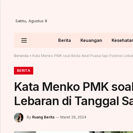
Sabtu, Agustus 8
Berita
Keuangan
Kesehata
Beranda
»
Kata Menko PMK soal Beda Awal Puasa tapi Potensi Leba
BERITA
Kata Menko PMK soal 
Lebaran di Tanggal 
By
Ruang Berita
Maret 26, 2024