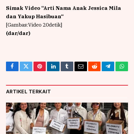
Simak Video “
Arti Nama Anak Jessica Mila
dan Yakup Hasibuan
“
[Gambas:Video 20detik]
(dar/dar)
Facebook
Twitter
Pinterest
LinkedIn
Tumblr
Email
Reddit
Telegram
What
ARTIKEL TERKAIT