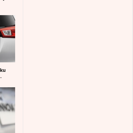
aku
.