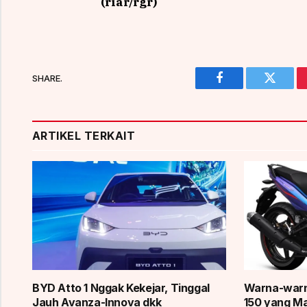
(riar/rgr)
SHARE.
Facebook
Twitter
ARTIKEL TERKAIT
BYD Atto 1 Nggak Kekejar, Tinggal
Warna-warn
Jauh Avanza-Innova dkk
150 yang Ma