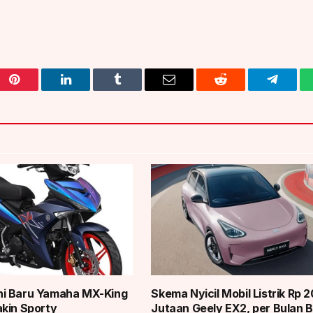
Pinterest
LinkedIn
Tumblr
Email
Reddit
Telegra
i Baru Yamaha MX-King
Skema Nyicil Mobil Listrik Rp 
kin Sporty
Jutaan Geely EX2, per Bulan 