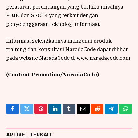
peraturan perundangan yang berlaku misalnya
POJK dan SEOJK yang terkait dengan
penyelenggaraan teknologi informasi.
Informasi selengkapnya mengenai produk
training dan konsultasi NaradaCode dapat dilihat
pada website NaradaCode di www.naradacode.com
(Content Promotion/NaradaCode)
Facebook
Twitter
Pinterest
LinkedIn
Tumblr
Email
Reddit
Telegram
What
ARTIKEL TERKAIT