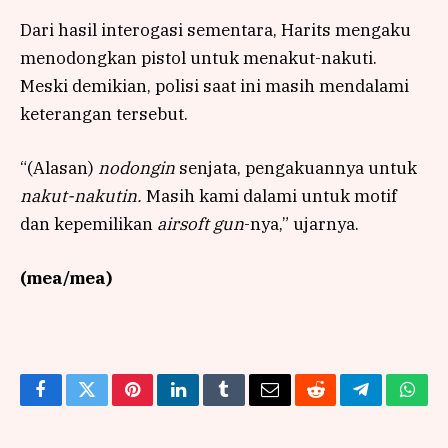
Dari hasil interogasi sementara, Harits mengaku
menodongkan pistol untuk menakut-nakuti.
Meski demikian, polisi saat ini masih mendalami
keterangan tersebut.
“(Alasan)
nodongin
senjata, pengakuannya untuk
nakut-nakutin.
Masih kami dalami untuk motif
dan kepemilikan
airsoft gun
-nya,” ujarnya.
(mea/mea)
Facebook
Twitter
Pinterest
LinkedIn
Tumblr
Email
Reddit
Telegram
What