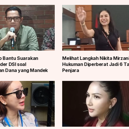
o Bantu Suarakan
Melihat Langkah Nikita Mirzani
der DSI soal
Hukuman Diperberat Jadi 6 T
an Dana yang Mandek
Penjara