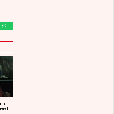
m
WhatsApp
ana
rasil