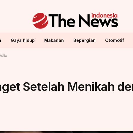
n
Gaya hidup
Makanan
Bepergian
Otomotif
ulia
nget Setelah Menikah d