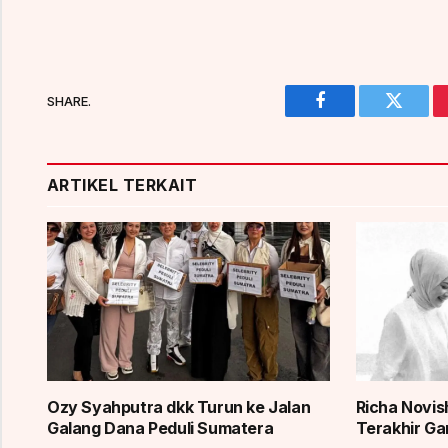
SHARE.
Facebook
Twitter
ARTIKEL TERKAIT
Ozy Syahputra dkk Turun ke Jalan
Richa Novi
Galang Dana Peduli Sumatera
Terakhir Ga