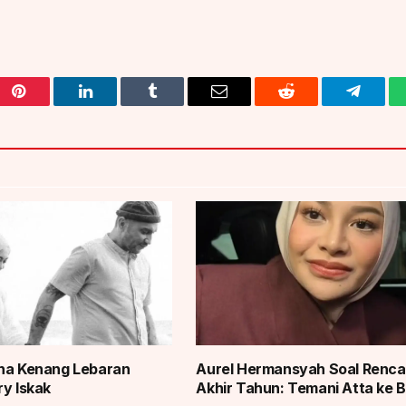
Pinterest
LinkedIn
Tumblr
Email
Reddit
Telegra
sha Kenang Lebaran
Aurel Hermansyah Soal Renc
ry Iskak
Akhir Tahun: Temani Atta ke B