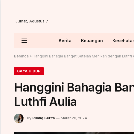
Jumat, Agustus 7
Berita
Keuangan
Kesehata
Beranda
»
Hanggini Bahagia Banget Setelah Menikah dengan Luthfi A
GAYA HIDUP
Hanggini Bahagia Ba
Luthfi Aulia
By
Ruang Berita
Maret 26, 2024