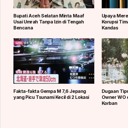
Bupati Aceh Selatan Minta Maaf
Upaya Merek
Usai Umrah Tanpa Izin di Tengah
Korupsi Tim
Bencana
Kandas
Fakta-fakta Gempa M 7,6 Jepang
Dugaan Tipu
yang Picu Tsunami Kecil di 2 Lokasi
Owner WO d
Korban