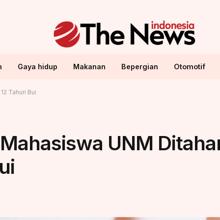
n
Gaya hidup
Makanan
Bepergian
Otomotif
12 Tahun Bui
 Mahasiswa UNM Ditaha
ui