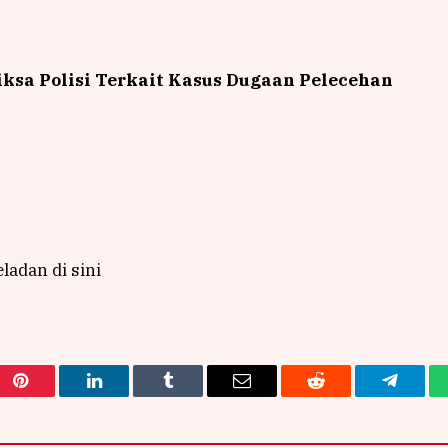
iksa Polisi Terkait Kasus Dugaan Pelecehan
eladan di sini
Pinterest
LinkedIn
Tumblr
Email
Reddit
Telegra