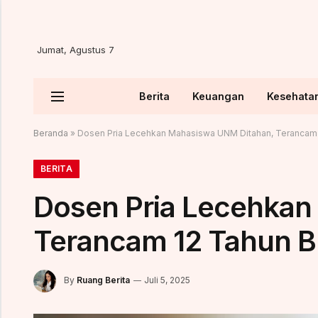
Jumat, Agustus 7
Berita
Keuangan
Kesehata
Beranda
»
Dosen Pria Lecehkan Mahasiswa UNM Ditahan, Terancam 
BERITA
Dosen Pria Lecehkan
Terancam 12 Tahun B
By
Ruang Berita
Juli 5, 2025