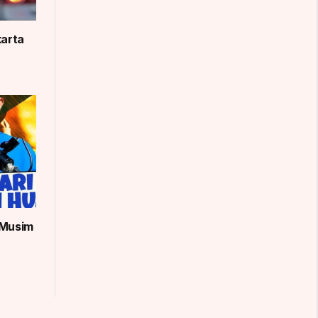
karta
 Musim