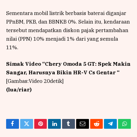
Sementara mobil listrik berbasis baterai diganjar
PPnBM, PKB, dan BBNKB 0%. Selain itu, kendaraan
tersebut mendapatkan diskon pajak pertambahan
nilai (PPN) 10% menjadi 1% dari yang semula
11%.
Simak Video “
Chery Omoda 5 GT: Spek Makin
Sangar, Harusnya Bikin HR-V Cs Gentar
“
[Gambas:Video 20detik]
(lua/riar)
Facebook
Twitter
Pinterest
LinkedIn
Tumblr
Email
Reddit
Telegram
What