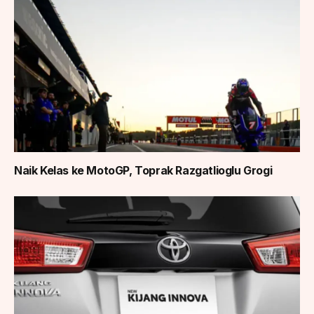
Naik Kelas ke MotoGP, Toprak Razgatlioglu Grogi