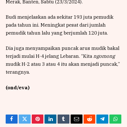
Merak, Banten, Sabtu (23/3/2024).
Budi menjelaskan ada sekitar 193 juta pemudik
pada tahun ini. Meningkat pesat dari jumlah
pemudik tahun lalu yang berjumlah 120 juta.
Dia juga menyampaikan puncak arus mudik bakal
terjadi mulai H-4 jelang Lebaran. “Kita
ngomong
mudik H-2 atau 3 atau 4 itu akan menjadi puncak,”
terangnya.
(ond/eva)
Facebook
Twitter
Pinterest
LinkedIn
Tumblr
Email
Reddit
Telegram
What