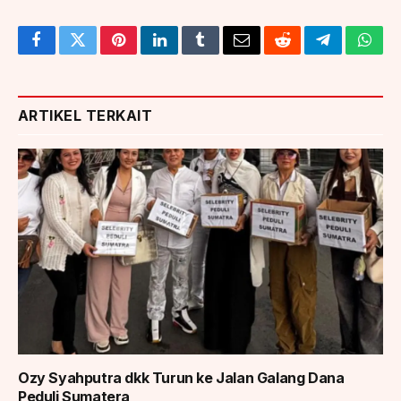
Facebook
Twitter
Pinterest
LinkedIn
Tumblr
Email
Reddit
Telegram
What
ARTIKEL TERKAIT
Ozy Syahputra dkk Turun ke Jalan Galang Dana
Peduli Sumatera