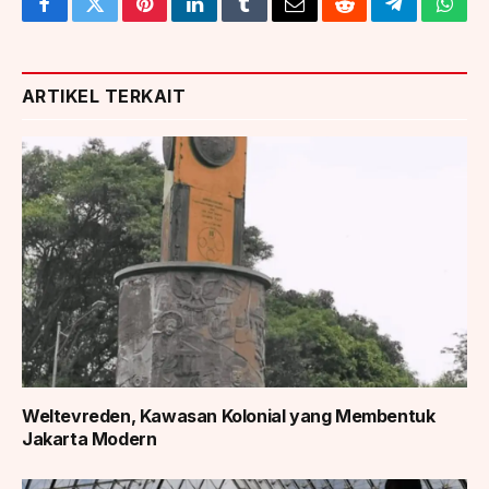
Facebook
Twitter
Pinterest
LinkedIn
Tumblr
Email
Reddit
Telegram
What
ARTIKEL TERKAIT
Weltevreden, Kawasan Kolonial yang Membentuk
Jakarta Modern