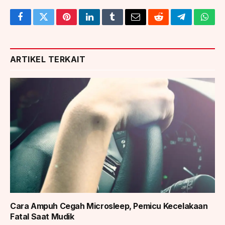
Facebook
Twitter
Pinterest
LinkedIn
Tumblr
Email
Reddit
Telegram
What
ARTIKEL TERKAIT
Cara Ampuh Cegah Microsleep, Pemicu Kecelakaan
Fatal Saat Mudik