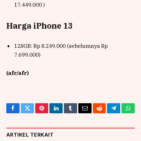
17.449.000 )
Harga iPhone 13
128GB: Rp 8.249.000 (sebelumnya Rp
7.699.000)
(afr/afr)
Facebook
Twitter
Pinterest
LinkedIn
Tumblr
Email
Reddit
Telegram
What
ARTIKEL TERKAIT