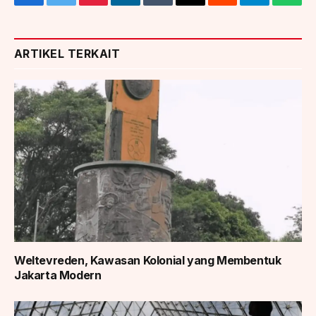
Facebook
Twitter
Pinterest
LinkedIn
Tumblr
Email
Reddit
Telegram
What
ARTIKEL TERKAIT
Weltevreden, Kawasan Kolonial yang Membentuk
Jakarta Modern