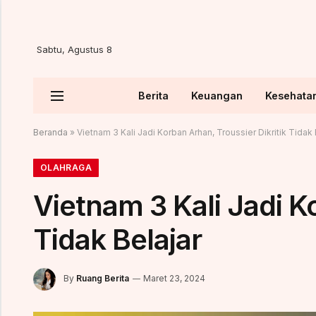
Sabtu, Agustus 8
Berita
Keuangan
Kesehata
Beranda
»
Vietnam 3 Kali Jadi Korban Arhan, Troussier Dikritik Tidak 
OLAHRAGA
Vietnam 3 Kali Jadi K
Tidak Belajar
By
Ruang Berita
Maret 23, 2024