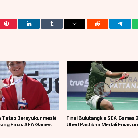
Pinterest
LinkedIn
Tumblr
Email
Reddit
Telegra
a Tetap Bersyukur meski
Final Bulutangkis SEA Games 
bang Emas SEA Games
Ubed Pastikan Medali Emas un