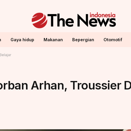
n
Gaya hidup
Makanan
Bepergian
Otomotif
Belajar
orban Arhan, Troussier Di