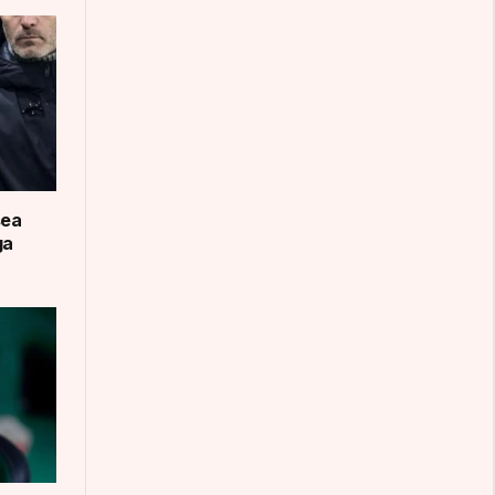
sea
ga