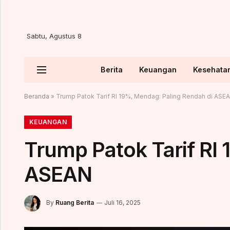
Sabtu, Agustus 8
Berita
Keuangan
Kesehata
Beranda
»
Trump Patok Tarif RI 19%, Mendag: Paling Rendah di ASE
KEUANGAN
Trump Patok Tarif RI
ASEAN
By
Ruang Berita
Juli 16, 2025