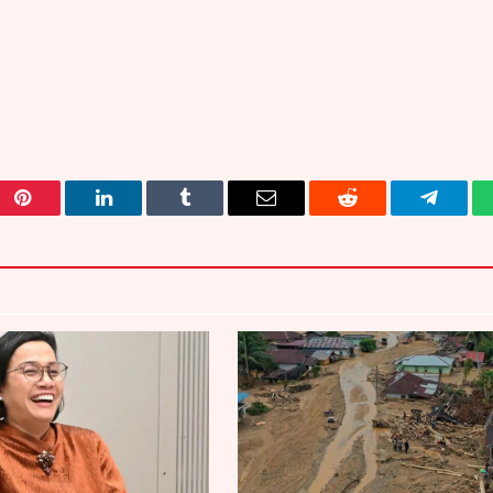
Pinterest
LinkedIn
Tumblr
Email
Reddit
Telegra