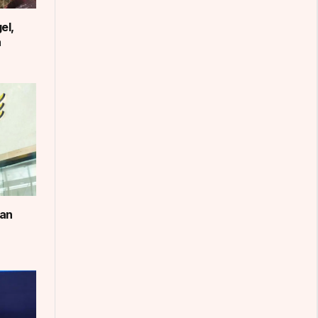
el,
a
man