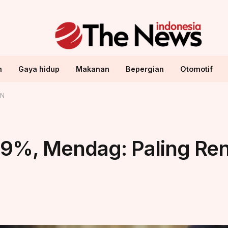
n
Gaya hidup
Makanan
Bepergian
Otomotif
AN
 19%, Mendag: Paling Re