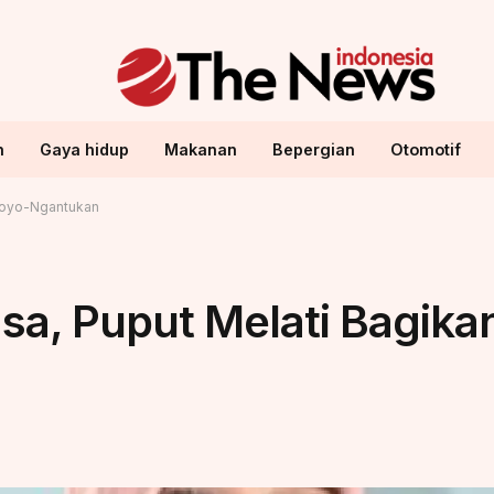
n
Gaya hidup
Makanan
Bepergian
Otomotif
 Loyo-Ngantukan
sa, Puput Melati Bagikan