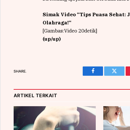
Simak Video “
Tips Puasa Sehat:
Olahraga!
“
[Gambas:Video 20detik]
(up/up)
SHARE.
Facebook
Twitter
ARTIKEL TERKAIT