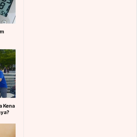
um
a Kena
nya?