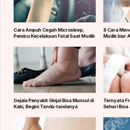
Cara Ampuh Cegah Microsleep,
8 Cara Meng
Pemicu Kecelakaan Fatal Saat Mudik
Mudik biar
Gejala Penyakit Ginjal Bisa Muncul di
Ternyata Fr
Kaki, Begini Tanda-tandanya
Sehari Bisa