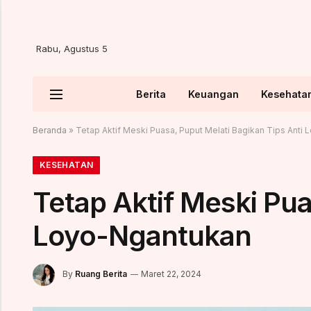
Rabu, Agustus 5
Berita
Keuangan
Kesehata
Beranda
»
Tetap Aktif Meski Puasa, Puput Melati Bagikan Tips Anti
KESEHATAN
Tetap Aktif Meski Pua
Loyo-Ngantukan
By
Ruang Berita
Maret 22, 2024