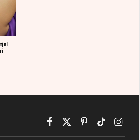
njal
ri-
Facebook
X
Pinterest
TikTok
Instagram
(Twitter)