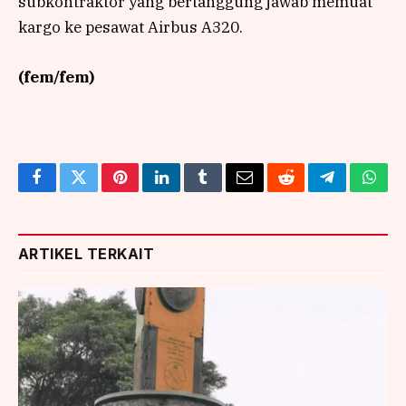
subkontraktor yang bertanggung jawab memuat
kargo ke pesawat Airbus A320.
(fem/fem)
Facebook
Twitter
Pinterest
LinkedIn
Tumblr
Email
Reddit
Telegram
What
ARTIKEL TERKAIT