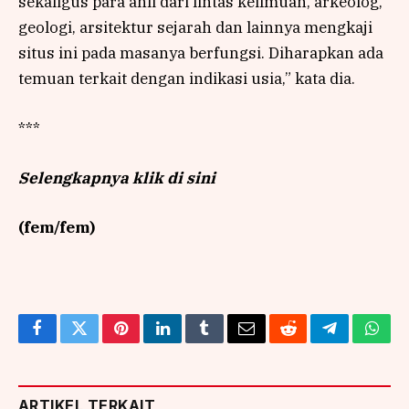
sekaligus para ahli dari lintas keilmuan, arkeolog,
geologi, arsitektur sejarah dan lainnya mengkaji
situs ini pada masanya berfungsi. Diharapkan ada
temuan terkait dengan indikasi usia,” kata dia.
***
Selengkapnya klik di sini
(fem/fem)
Facebook
Twitter
Pinterest
LinkedIn
Tumblr
Email
Reddit
Telegram
What
ARTIKEL TERKAIT