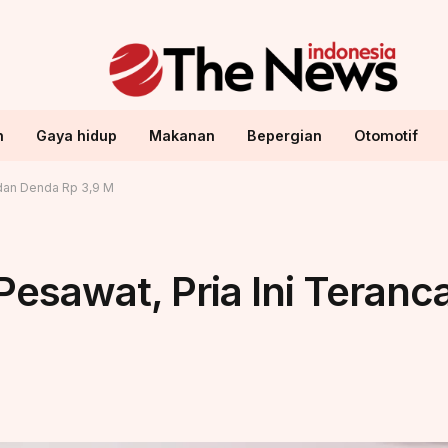
n
Gaya hidup
Makanan
Bepergian
Otomotif
 dan Denda Rp 3,9 M
esawat, Pria Ini Teranc