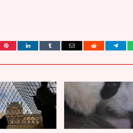
Pinterest
LinkedIn
Tumblr
Email
Reddit
Telegra