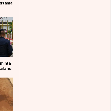
Pertama
iminta
ailand