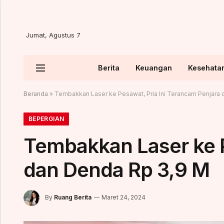
Jumat, Agustus 7
Berita
Keuangan
Kesehata
Beranda
»
Tembakkan Laser ke Pesawat, Pria Ini Terancam Penjara
BEPERGIAN
Tembakkan Laser ke P
dan Denda Rp 3,9 M
By
Ruang Berita
Maret 24, 2024