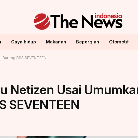
n
Gaya hidup
Makanan
Bepergian
Otomotif
si Bareng BSS SEVENTEEN
u Netizen Usai Umumka
BSS SEVENTEEN