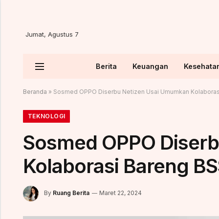
Jumat, Agustus 7
Berita
Keuangan
Kesehata
Beranda
»
Sosmed OPPO Diserbu Netizen Usai Umumkan Kolabora
TEKNOLOGI
Sosmed OPPO Diserb
Kolaborasi Bareng 
By
Ruang Berita
Maret 22, 2024