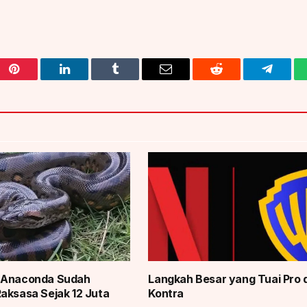
Pinterest
LinkedIn
Tumblr
Email
Reddit
Telegra
 Anaconda Sudah
Langkah Besar yang Tuai Pro 
aksasa Sejak 12 Juta
Kontra