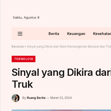
Sabtu, Agustus 8
Berita
Keuangan
Kesehata
Beranda
»
Sinyal yang Dikira dari Alien Kemungkinan Berasal dari Tru
TEKNOLOGI
Sinyal yang Dikira da
Truk
By
Ruang Berita
Maret 22, 2024