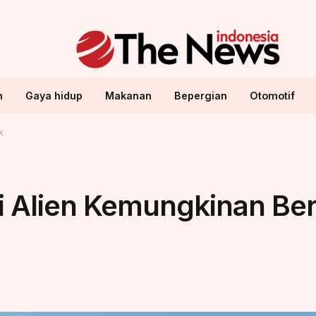
n
Gaya hidup
Makanan
Bepergian
Otomotif
k
ri Alien Kemungkinan Ber