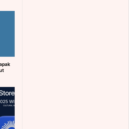
apak
ut