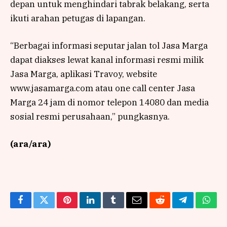
depan untuk menghindari tabrak belakang, serta
ikuti arahan petugas di lapangan.
“Berbagai informasi seputar jalan tol Jasa Marga
dapat diakses lewat kanal informasi resmi milik
Jasa Marga, aplikasi Travoy, website
www.jasamarga.com atau one call center Jasa
Marga 24 jam di nomor telepon 14080 dan media
sosial resmi perusahaan,” pungkasnya.
(ara/ara)
Facebook
Twitter
Pinterest
LinkedIn
Tumblr
Email
Reddit
Telegram
What