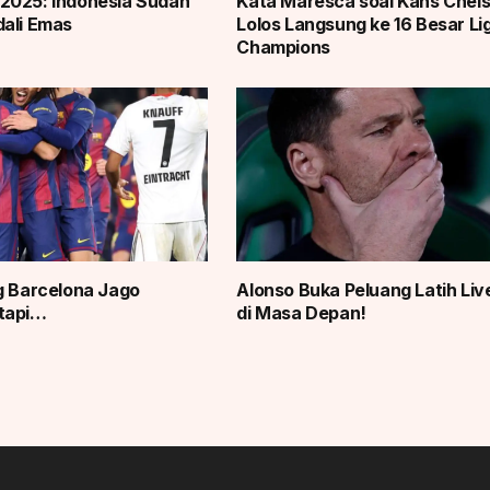
2025: Indonesia Sudah
Kata Maresca soal Kans Chel
ali Emas
Lolos Langsung ke 16 Besar Li
Champions
g Barcelona Jago
Alonso Buka Peluang Latih Liv
tapi…
di Masa Depan!