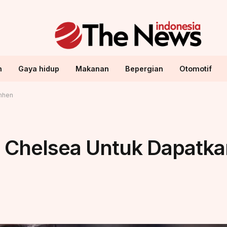
n
Gaya hidup
Makanan
Bepergian
Otomotif
imhen
 Chelsea Untuk Dapatka