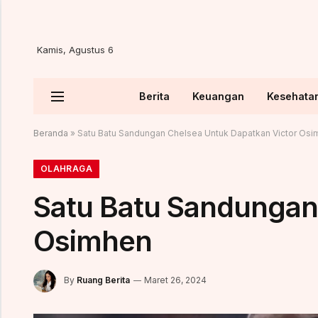
Kamis, Agustus 6
Berita
Keuangan
Kesehata
Beranda
»
Satu Batu Sandungan Chelsea Untuk Dapatkan Victor Os
OLAHRAGA
Satu Batu Sandungan
Osimhen
By
Ruang Berita
Maret 26, 2024