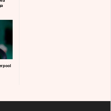
sea
ga
erpool