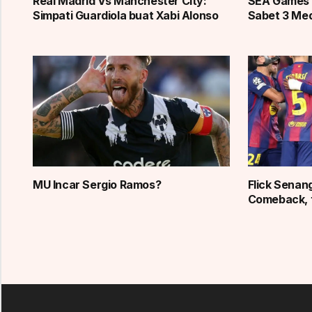
Real Madrid Vs Manchester City:
SEA Games 
Simpati Guardiola buat Xabi Alonso
Sabet 3 Med
MU Incar Sergio Ramos?
Flick Senan
Comeback, 