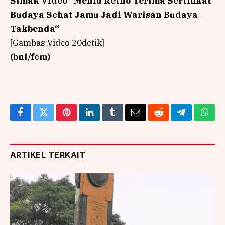
Simak Video “
Menlu Retno Terima Sertifikat
Budaya Sehat Jamu Jadi Warisan Budaya
Takbenda
“
[Gambas:Video 20detik]
(bnl/fem)
Facebook
Twitter
Pinterest
LinkedIn
Tumblr
Email
Reddit
Telegram
What
ARTIKEL TERKAIT